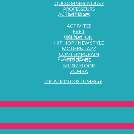
QUI SOMMES-NOUS ?
PROFESSEURS
ACTIVITES
▴
▾
ARTICLES
ACTIVITES
EVEIL
GALA
▴
▾
INITIATION
HIP HOP / NEW STYLE
MODERN JAZZ
CONTEMPORAIN
PLANNING
▴
▾
FIT DANSE
MUNZ FLOOR
ZUMBA
LOCATION COSTUMES
▴
▾