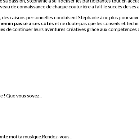
de sa passion, Stéphanie a su fidéliser les participantes tout en acc
iveau de connaissance de chaque couturière a fait le succès de ses 
, des raisons personnelles conduisent Stéphanie à ne plus poursuivr
chemin passé à ses côtés
et ne doute pas que les conseils et tech
es de continuer leurs aventures créatives grâce aux compétences ac
e ! Que vous soyez...
onte moi ta musique.Rendez-vous...