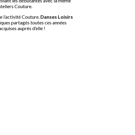
ueillant les débutantes avec la même
ateliers Couture.
e l’activité Couture.
Danses Loisirs
niques partagés toutes ces années
quises auprès d’elle !