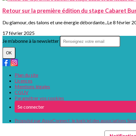
Retour sur la première édition du stage Cabaret Bur
Du glamour, des talons et une énergie débordante...Le 8 février 20
17 février 2025
Je m'abonne à la newsletter
OK
Plan du site
Licences
Mentions légales
CGUV
Paramétrer vos cookies
Se connecter
Propulsé par AssoConnect, le logiciel des associations Spo