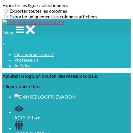
Exporter les lignes sélectionnées
Exporter toutes les colonnes
Exporter uniquement les colonnes affichées
Menu
<
>
Qui sommes-nous ?
Professeurs
Articles
Ajoutez un logo, un bouton, des réseaux sociaux
Cliquez pour éditer
ACCUEIL
▴
▾