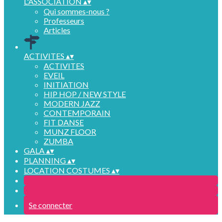
L'ASSOCIATION
▴
▾
Qui sommes-nous ?
Professeurs
Articles
ACTIVITES
▴
▾
ACTIVITES
EVEIL
INITIATION
HIP HOP / NEW STYLE
MODERN JAZZ
CONTEMPORAIN
FIT DANSE
MUNZ FLOOR
ZUMBA
GALA
▴
▾
PLANNING
▴
▾
LOCATION COSTUMES
▴
▾
Se connecter